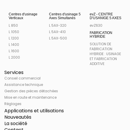
Centres d'usinage
Centres d'usinage 5
evZ - CENTRE
Verticaux
Axes Simultanés
D'USANIGE 5 AXES
L 850
L 5AX-320
evZ630
L 1050
L 5AX-410
FABRICATION
HYBRIDE
L 1200
L 5AX-500
SOLUTION DE
L 1400
FABRICATION
L 1600
HYBRIDE : USINAGE
L 2000
ET FABRICATION
ADDITIVE
Services
Conseil commercial
Assistance technique
Gestion des pièces détachées
Mise en route et maintenance
Réglages
Applications et utilisations
Nouveautés
La société
Contact