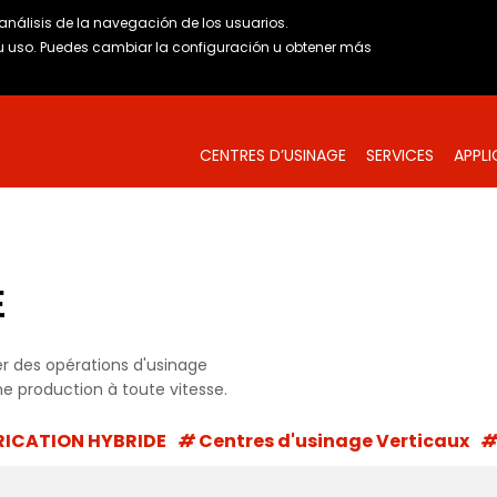
l análisis de la navegación de los usuarios.
uso. Puedes cambiar la configuración u obtener
más
CENTRES D’USINAGE
SERVICES
APPL
E
 des opérations d'usinage
 production à toute vitesse.
RICATION HYBRIDE
Centres d'usinage Verticaux