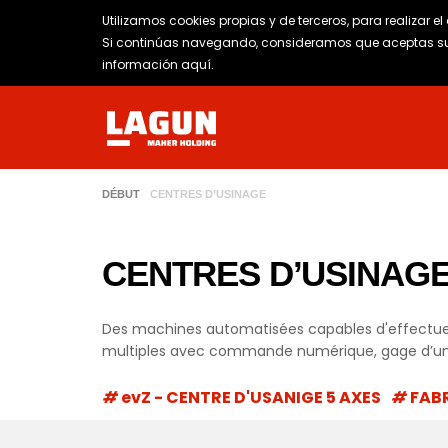
Utilizamos cookies propias y de terceros, para realizar e
Si continúas navegando, consideramos que aceptas su 
información aquí
.
DÉBUT
CENTRES D’USINAGE
CENTRES D’USINAG
Des machines automatisées capables d'effectuer
multiples avec commande numérique, gage d’une
evZ - CENTRE D'USANIGE 5 AXES
FAB