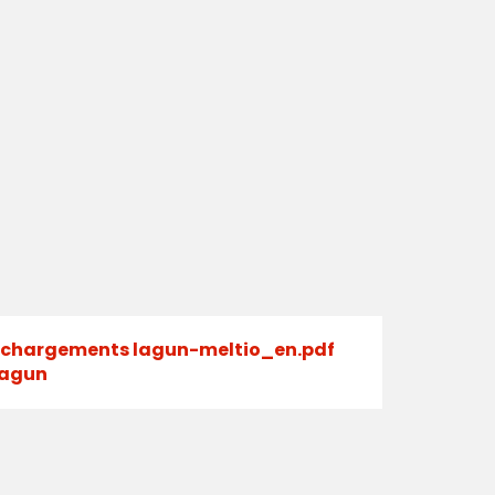
échargements lagun-meltio_en.pdf
Lagun