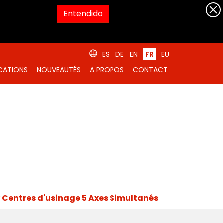
Entendido
ES
DE
EN
FR
EU
ICATIONS
NOUVEAUTÉS
A PROPOS
CONTACT
Centres d'usinage 5 Axes Simultanés