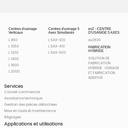
Centres d'usinage
Centres d'usinage 5
evZ - CENTRE
Verticaux
Axes Simultanés
D'USANIGE 5 AXES
L 850
L 5AX-320
evZ630
L 1050
L 5AX-410
FABRICATION
HYBRIDE
L 1200
L 5AX-500
SOLUTION DE
L 1400
FABRICATION
L 1600
HYBRIDE : USINAGE
L 2000
ET FABRICATION
ADDITIVE
Services
Conseil commercial
Assistance technique
Gestion des pièces détachées
Mise en route et maintenance
Réglages
Applications et utilisations