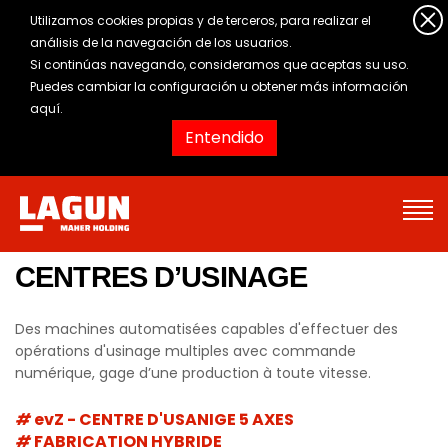
Utilizamos cookies propias y de terceros, para realizar el
análisis de la navegación de los usuarios.
Si continúas navegando, consideramos que aceptas su uso.
Puedes cambiar la configuración u obtener
más información
aquí
.
Entendido
CENTRES D’USINAGE
Des machines automatisées capables d'effectuer des
opérations d'usinage multiples avec commande
numérique, gage d’une production à toute vitesse.
evZ - CENTRE D'USANIGE 5 AXES
FABRICATION HYBRIDE