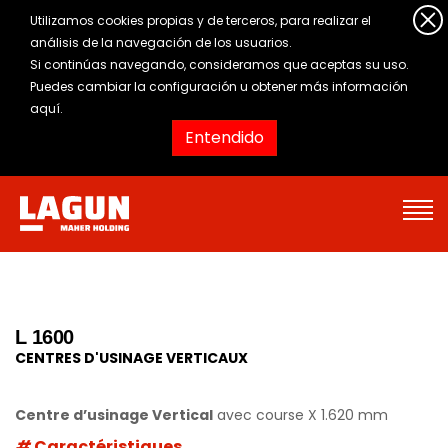
Utilizamos cookies propias y de terceros, para realizar el
análisis de la navegación de los usuarios.
Si continúas navegando, consideramos que aceptas su uso.
Puedes cambiar la configuración u obtener
más información
aquí
.
Entendido
L 1600
CENTRES D'USINAGE VERTICAUX
Centre d’usinage Vertical
avec course X 1.620 mm
Caractéristiques