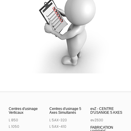
Centres d'usinage
Centres d'usinage 5
evZ - CENTRE
Verticaux
Axes Simultanés
D'USANIGE 5 AXES
L 850
L 5AX-320
evZ630
L 1050
L 5AX-410
FABRICATION