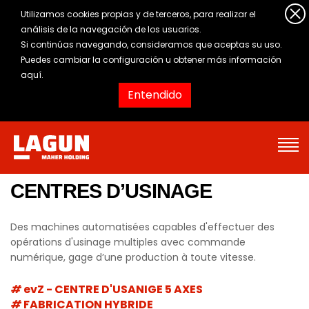
Utilizamos cookies propias y de terceros, para realizar el
análisis de la navegación de los usuarios.
Si continúas navegando, consideramos que aceptas su uso.
Puedes cambiar la configuración u obtener
más información
aquí
.
Entendido
CENTRES D’USINAGE
Des machines automatisées capables d'effectuer des
opérations d'usinage multiples avec commande
numérique, gage d’une production à toute vitesse.
evZ - CENTRE D'USANIGE 5 AXES
FABRICATION HYBRIDE