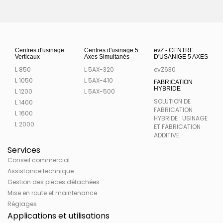
Centres d'usinage
Centres d'usinage 5
evZ - CENTRE
Verticaux
Axes Simultanés
D'USANIGE 5 AXES
L 850
L 5AX-320
evZ630
L 1050
L 5AX-410
FABRICATION
HYBRIDE
L 1200
L 5AX-500
SOLUTION DE
L 1400
FABRICATION
L 1600
HYBRIDE : USINAGE
L 2000
ET FABRICATION
ADDITIVE
Services
Conseil commercial
Assistance technique
Gestion des pièces détachées
Mise en route et maintenance
Réglages
Applications et utilisations