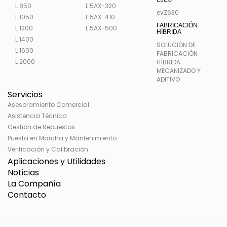
L 850
L 5AX-320
evZ630
L 1050
L 5AX-410
FABRICACIÓN
L 1200
L 5AX-500
HÍBRIDA
L 1400
SOLUCIÓN DE
L 1600
FABRICACIÓN
L 2000
HÍBRIDA:
MECANIZADO Y
ADITIVO
Servicios
Asesoramiento Comercial
Asistencia Técnica
Gestión de Repuestos
Puesta en Marcha y Mantenimiento
Verificación y Calibración
Aplicaciones y Utilidades
Noticias
La Compañía
Contacto