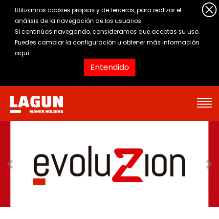
Utilizamos cookies propias y de terceros, para realizar el
análisis de la navegación de los usuarios.
Si continúas navegando, consideramos que aceptas su uso.
Puedes cambiar la configuración u obtener
más información
aquí
.
Entendido
Anterior
Si