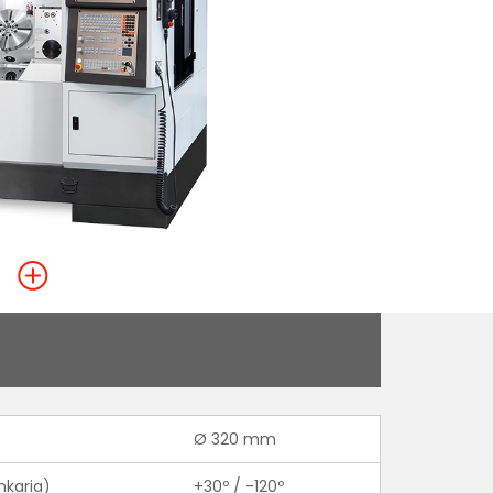
Ø 320 mm
nkaria)
+30º / -120º