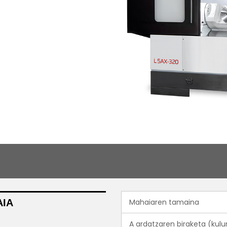
IA
Mahaiaren tamaina
A ardatzaren biraketa (kulu