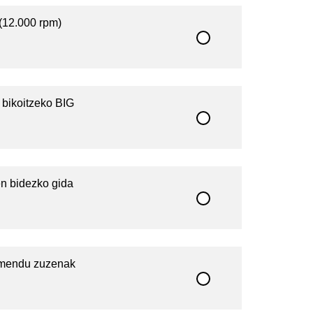
(12.000 rpm)
 bikoitzeko BIG
en bidezko gida
lamendu zuzenak