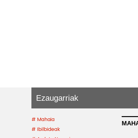
Ezaugarriak
# Mahaia
MAHA
# Ibilbideak