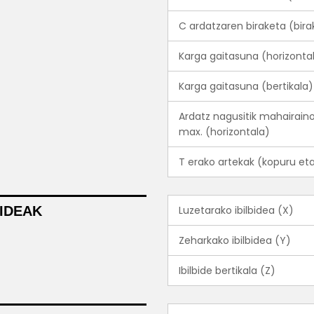
C ardatzaren biraketa (bira
Karga gaitasuna (horizonta
Karga gaitasuna (bertikala)
Ardatz nagusitik mahairaino
max. (horizontala)
T erako artekak (kopuru et
BIDEAK
Luzetarako ibilbidea (X)
Zeharkako ibilbidea (Y)
Ibilbide bertikala (Z)