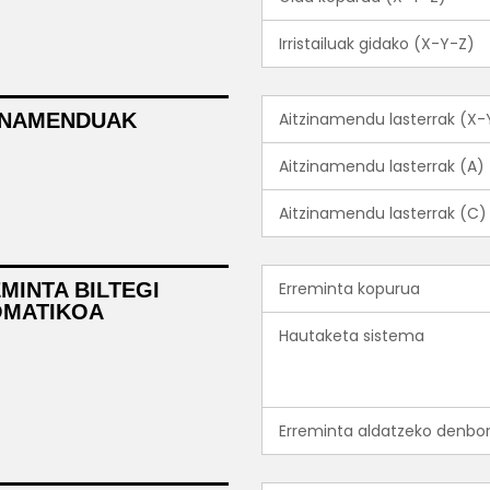
Irristailuak gidako (X-Y-Z)
INAMENDUAK
Aitzinamendu lasterrak (X-
Aitzinamendu lasterrak (A)
Aitzinamendu lasterrak (C)
MINTA BILTEGI
Erreminta kopurua
OMATIKOA
Hautaketa sistema
Erreminta aldatzeko denbo