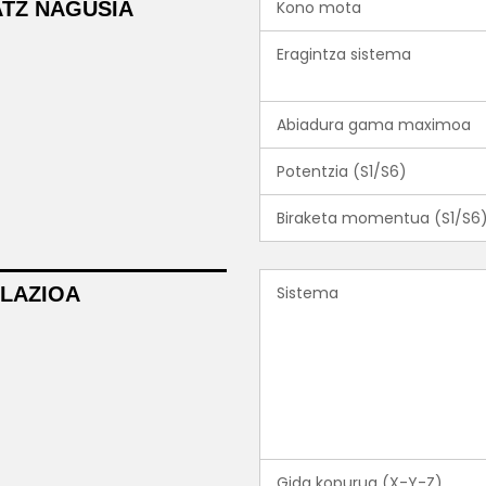
TZ NAGUSIA
Kono mota
Eragintza sistema
Abiadura gama maximoa
Potentzia (S1/S6)
Biraketa momentua (S1/S6
LAZIOA
Sistema
Gida kopurua (X-Y-Z)