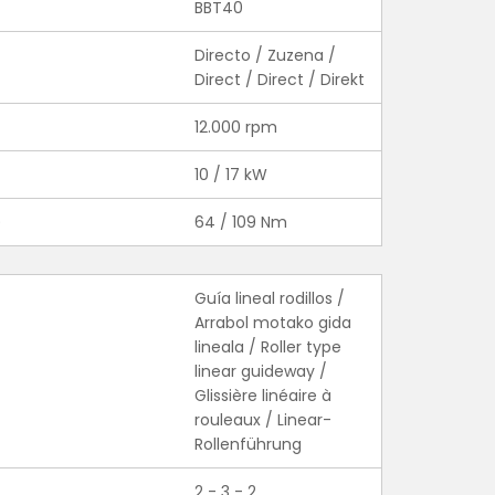
BBT40
Directo / Zuzena /
Direct / Direct / Direkt
12.000 rpm
10 / 17 kW
)
64 / 109 Nm
Guía lineal rodillos /
Arrabol motako gida
lineala / Roller type
linear guideway /
Glissière linéaire à
rouleaux / Linear-
Rollenführung
2 - 3 - 2