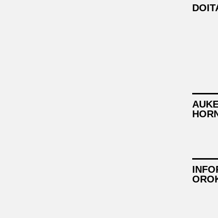
DOIT
AUK
HORN
INFO
ORO