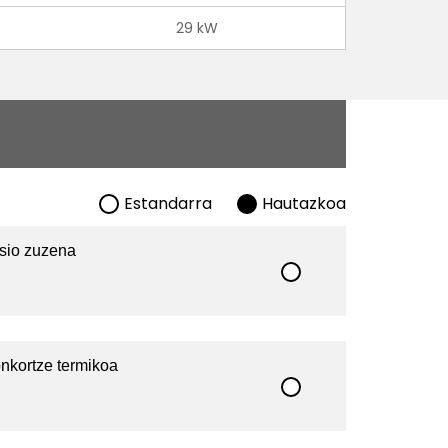
29 kW
Estandarra
Hautazkoa
isio zuzena
nkortze termikoa