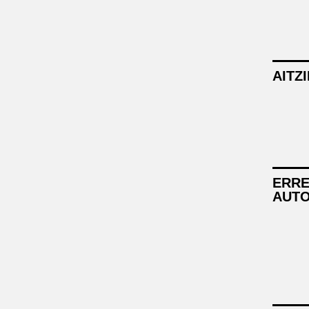
AITZ
ERRE
AUT