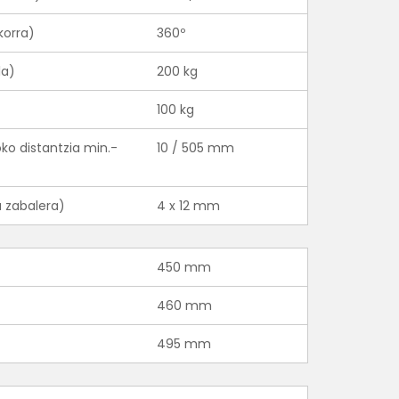
korra)
360º
la)
200 kg
100 kg
ko distantzia min.-
10 / 505 mm
a zabalera)
4 x 12 mm
450 mm
460 mm
495 mm