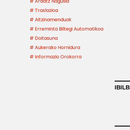
# Ardatz Nagusia
# Traslazioa
# Aitzinamenduak
# Erreminta Biltegi Automatikoa
# Doitasuna
# Aukerako Hornidura
# Informazio Orokorra
IBIL