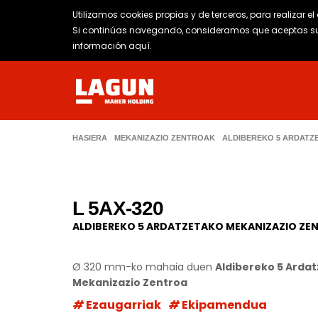
Utilizamos cookies propias y de terceros, para realizar e
Si continúas navegando, consideramos que aceptas su 
información aquí
.
HASIERA
MEKANIZAZIO ZENTROAK
ALDIBEREKO 5 ARDATZ
L 5AX-320
ALDIBEREKO 5 ARDATZETAKO MEKANIZAZIO ZE
Ø
320 mm-ko mahaia duen
Aldibereko 5 Arda
Mekanizazio Zentroa
Ezaugarriak
Ekipamendua