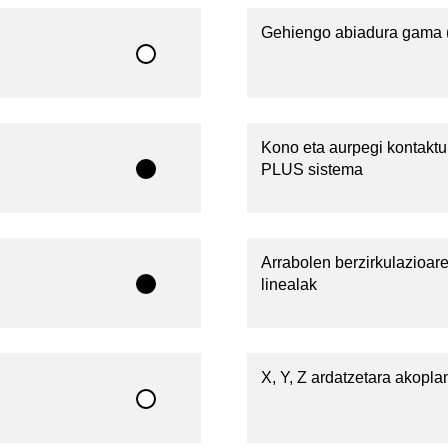
Gehiengo abiadura gama 
Kono eta aurpegi kontaktu
PLUS sistema
Arrabolen berzirkulazioar
linealak
X, Y, Z ardatzetara akop