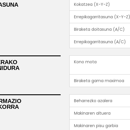
ASUNA
Kokatzea (X-Y-Z)
Errepikagarritasuna (X-Y-Z
Biraketa doitasuna (A/C)
Errepikagarritasuna (A/C)
ERAKO
Kono mota
IDURA
Biraketa gama maximoa
RMAZIO
Beharrezko azalera
KORRA
Makinaren altuera
Makinaren pisu garbia