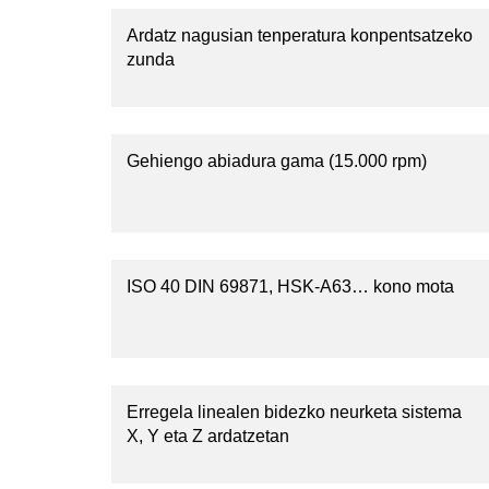
Ardatz nagusian tenperatura konpentsatzeko
zunda
Gehiengo abiadura gama (15.000 rpm)
ISO 40 DIN 69871, HSK-A63… kono mota
Erregela linealen bidezko neurketa sistema
X, Y eta Z ardatzetan