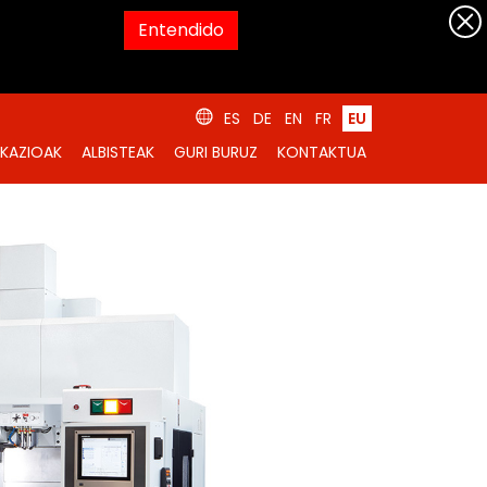
Entendido
ES
DE
EN
FR
EU
IKAZIOAK
ALBISTEAK
GURI BURUZ
KONTAKTUA