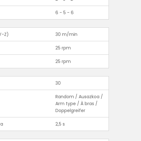
6 - 5 - 6
Y-Z)
30 m/min
25 rpm
25 rpm
30
Random / Ausazkoa /
Arm type / À bras /
Doppelgreifer
ra
2,5 s