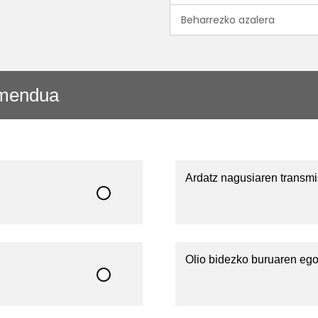
Beharrezko azalera
amendua
Ardatz nagusiaren transm
Olio bidezko buruaren ego