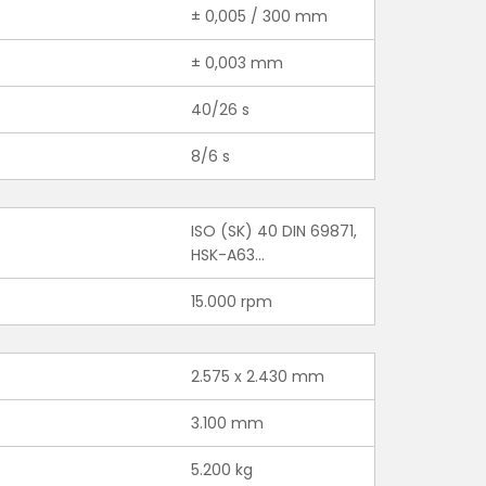
± 0,005 / 300 mm
)
± 0,003 mm
40/26 s
8/6 s
ISO (SK) 40 DIN 69871,
HSK-A63...
15.000 rpm
2.575 x 2.430 mm
3.100 mm
5.200 kg