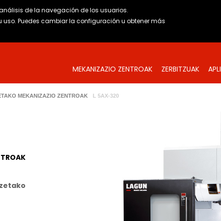
l análisis de la navegación de los usuarios.
uso. Puedes cambiar la configuración u obtener
más
MEKANIZAZIO ZENTROAK
ZERBITZUAK
APL
ETAKO MEKANIZAZIO ZENTROAK
L 5AX-320
NTROAK
tzetako