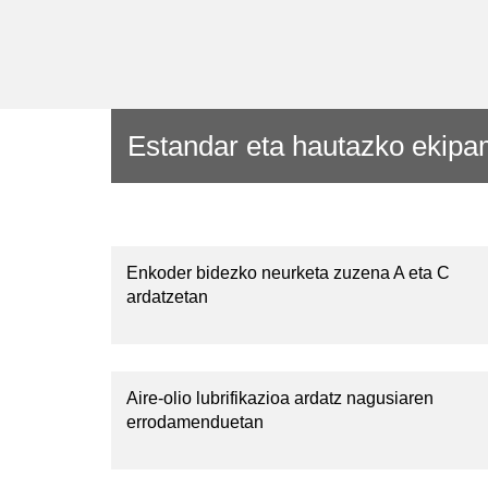
Estandar eta hautazko ekip
Enkoder bidezko neurketa zuzena A eta C
ardatzetan
Aire-olio lubrifikazioa ardatz nagusiaren
errodamenduetan