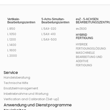
Vertikale-
5-Achs-Simultan-
evZ - 5-ACHSEN
Bearbeitungszentren
Bearbeitungszentren
BEARBEITUNGSZENTR
L 850
L 5AX-320
evZ630
L 1050
L 5AX-410
HYBRID
FERTIGUNG
L 1200
L 5AX-500
HYBRIDE
L 1400
FERTIGUNGSLÖSUNG:
L 1600
MASCHINELLE
L 2000
BEARBEITUNG UND
ADDITIVE
FERTIGUNG
Service
Handelsberatung
Technische Hilfe
Ersatzteilmanagement
Inbetriebnahme und Wartung
Verification and Calibration (Set-up)
Anwendung und Dienstprogramme